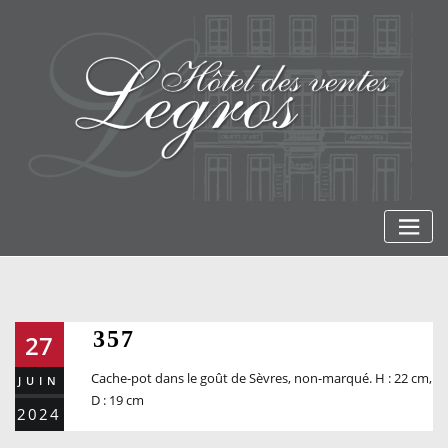
Skip
to
content
357
27
Cache-pot dans le goût de Sèvres, non-marqué. H : 22 cm,
JUIN
D : 19 cm
2024