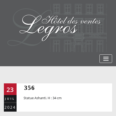
Skip
to
content
356
23
Statue Ashanti. H : 34 cm
JUIL
2024