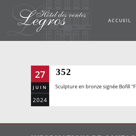
Skip
to
ACCUEIL
content
352
27
Sculpture en bronze signée Bofill "
JUIN
2024