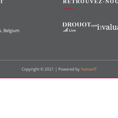
T
RETROUVEZ-NOU
Vers le site Drouot
Vers le site Invaluable
s, Belgium
Copyright © 2021 | Powered by
YumanIT