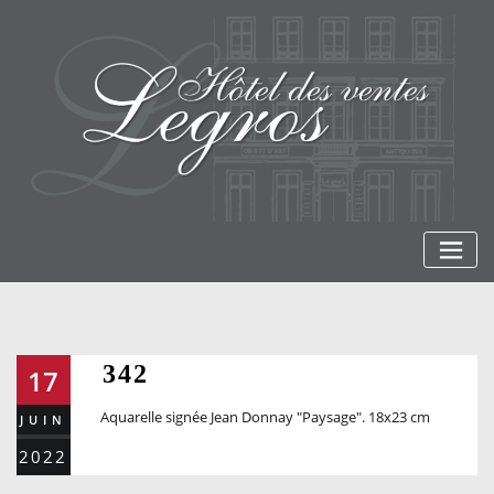
Skip
to
content
342
17
Aquarelle signée Jean Donnay "Paysage". 18x23 cm
JUIN
2022