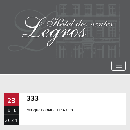
Skip
to
content
333
23
Masque Bamana. H : 40 cm
JUIL
2024