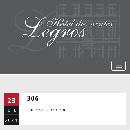
Skip
to
content
306
23
Statue Kuba. H : 31 cm
JUIL
2024