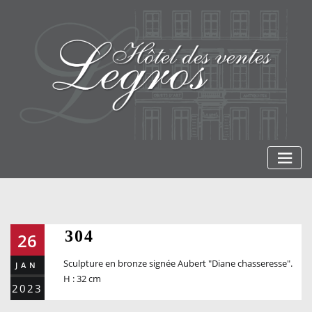
Skip
to
content
304
26
Sculpture en bronze signée Aubert "Diane chasseresse".
JAN
H : 32 cm
2023