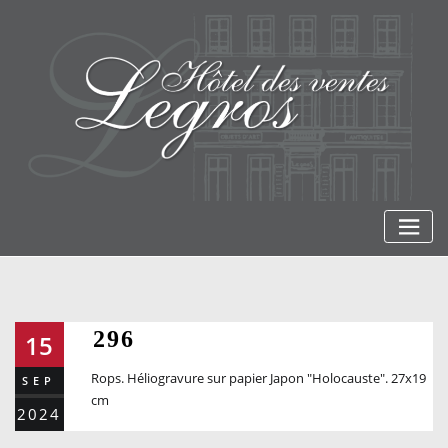
Skip
to
content
296
15
Rops. Héliogravure sur papier Japon "Holocauste". 27x19
SEP
cm
2024