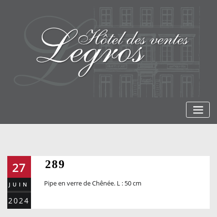
Skip
to
content
289
27
Pipe en verre de Chênée. L : 50 cm
JUIN
2024