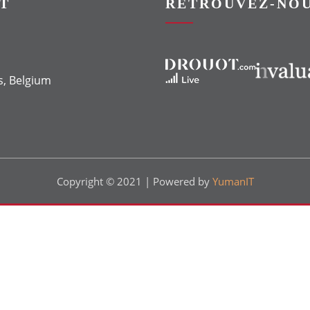
T
RETROUVEZ-NOU
Vers le site Drouot
Vers le site Invaluable
s, Belgium
Copyright © 2021 | Powered by
YumanIT