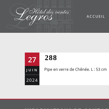
Skip
to
ACCUEIL
content
288
27
Pipe en verre de Chênée. L : 53 cm
JUIN
2024