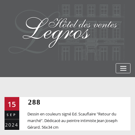
Skip
to
content
288
15
Dessin en couleurs signé Ed. Scauflaire "Retour du
SEP
marché". Dédicacé au peintre intimiste Jean Joseph
2024
Gérard. 56x34 cm