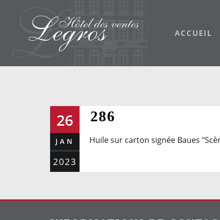
Skip
to
ACCUEIL
content
286
26
Huile sur carton signée Baues "Scèn
JAN
2023