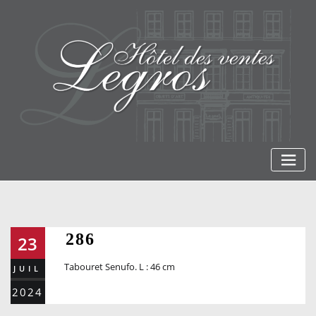
Skip
to
content
286
23
Tabouret Senufo. L : 46 cm
JUIL
2024