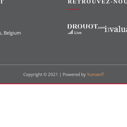
T
RETROUVEZ-NOU
Vers le site Drouot
Vers le site Invaluable
s, Belgium
Copyright © 2021 | Powered by
YumanIT