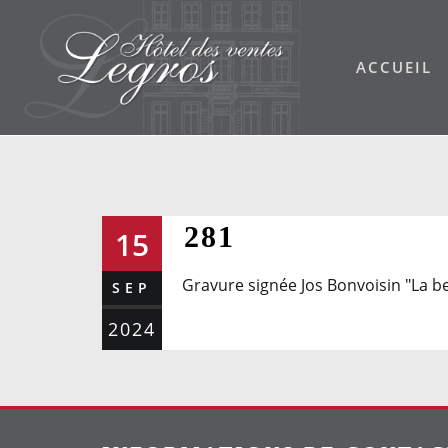
Skip
to
ACCUEIL
content
281
15
Gravure signée Jos Bonvoisin "La be
SEP
2024