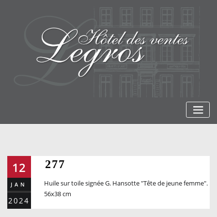
Skip
to
content
277
12
Huile sur toile signée G. Hansotte "Tête de jeune femme".
JAN
56x38 cm
2024