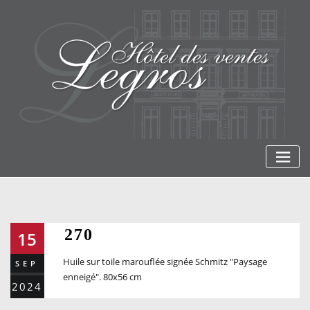
Skip
to
content
270
15
Huile sur toile marouflée signée Schmitz "Paysage
SEP
enneigé". 80x56 cm
2024