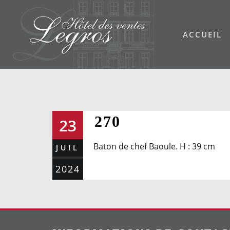
Skip
to
ACCUEIL
content
270
23
Baton de chef Baoule. H : 39 cm
JUIL
2024