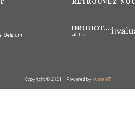
T
RETROUVEZ-NOU
Vers le site Drouot
Vers le site Invaluable
s, Belgium
Copyright © 2021 | Powered by
YumanIT