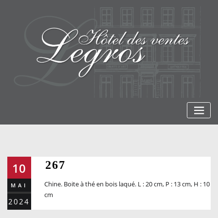
Skip
to
content
267
10
Chine. Boite à thé en bois laqué. L : 20 cm, P : 13 cm, H : 10
MAI
cm
2024