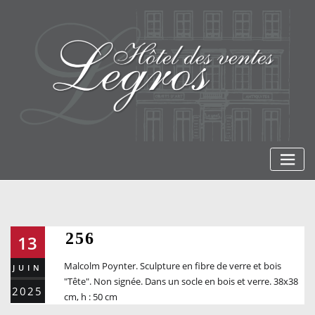
Skip
to
content
256
13
Malcolm Poynter. Sculpture en fibre de verre et bois
JUIN
"Tête". Non signée. Dans un socle en bois et verre. 38x38
2025
cm, h : 50 cm