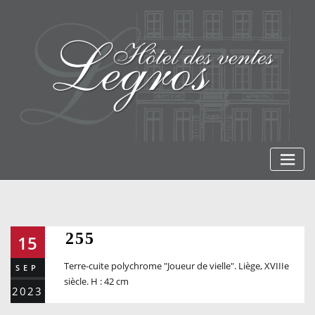
Skip
to
content
255
15
Terre-cuite polychrome "Joueur de vielle". Liège, XVIIIe
SEP
siècle. H : 42 cm
2023