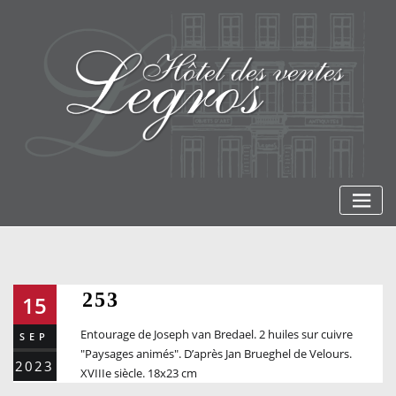
Skip
to
content
253
15
Entourage de Joseph van Bredael. 2 huiles sur cuivre
SEP
"Paysages animés". D’après Jan Brueghel de Velours.
2023
XVIIIe siècle. 18x23 cm