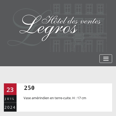
Skip
to
content
250
23
Vase amérindien en terre-cuite. H : 17 cm
JUIL
2024