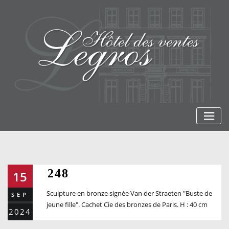
Skip
to
content
248
15
Sculpture en bronze signée Van der Straeten "Buste de
SEP
jeune fille". Cachet Cie des bronzes de Paris. H : 40 cm
2024