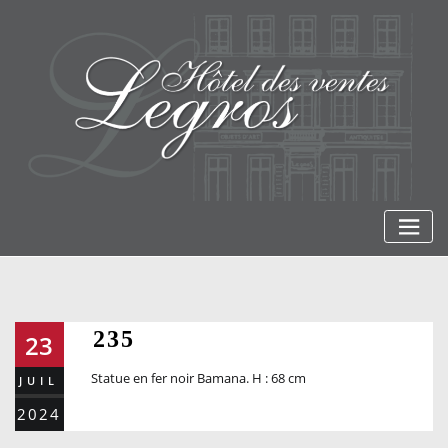
Skip
to
content
235
23
Statue en fer noir Bamana. H : 68 cm
JUIL
2024