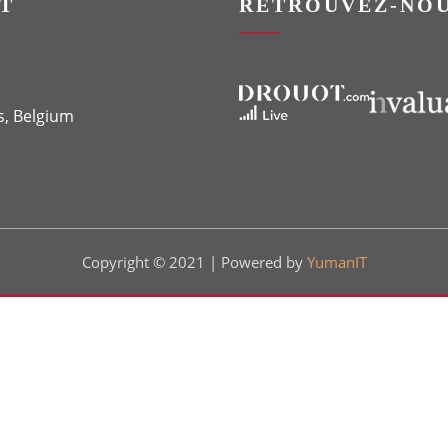
T
RETROUVEZ-NOU
Vers le site Drouot
Vers le site Invaluable
s, Belgium
Copyright © 2021 | Powered by
YumanIT