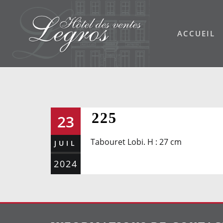
Skip
to
ACCUEIL
content
225
23
Tabouret Lobi. H : 27 cm
JUIL
2024