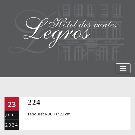
Skip
to
content
224
23
Tabouret RDC. H : 23 cm
JUIL
2024