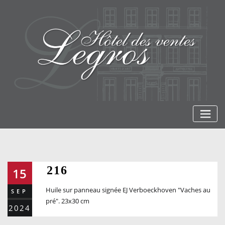
Skip
to
content
216
15
Huile sur panneau signée EJ Verboeckhoven "Vaches au
SEP
pré". 23x30 cm
2024