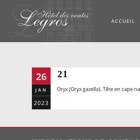
Skip
to
ACCUEIL
content
21
26
Oryx (Oryx gazella). Tête en cape na
JAN
2023