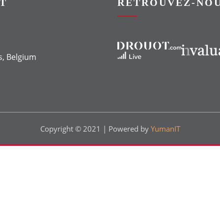
T
RETROUVEZ-NOU
Vers le site Drouot
Vers le site Invaluable
s, Belgium
Copyright © 2021 | Powered by
YumanIT