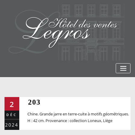
Skip
to
content
203
2
Chine. Grande jarre en terre-cuite à motifs géométriques.
DÉC
H : 42 cm. Provenance : collection Loneux, Liège
2024