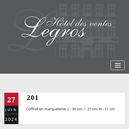
Skip
to
content
201
27
Coffret en marqueterie. L : 30 cm, l : 21 cm, H : 11 cm
JUIN
2024