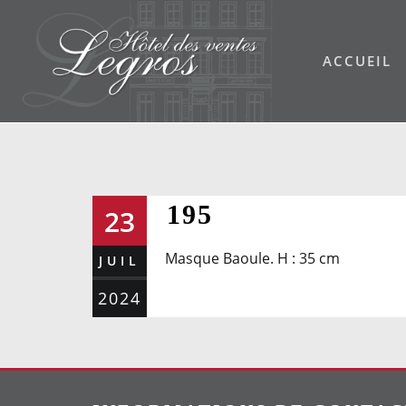
Skip
to
ACCUEIL
content
195
23
Masque Baoule. H : 35 cm
JUIL
2024