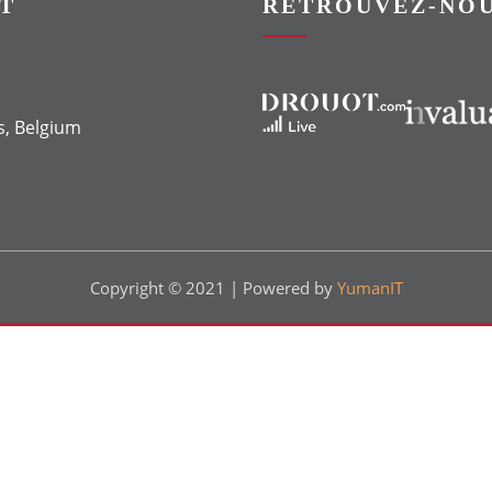
T
RETROUVEZ-NOU
Vers le site Drouot
Vers le site Invaluable
s, Belgium
Copyright © 2021 | Powered by
YumanIT