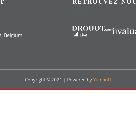
T
RETROUVEZ-NOU
Vers le site Drouot
Vers le site Invaluable
s, Belgium
Copyright © 2021 | Powered by
YumanIT