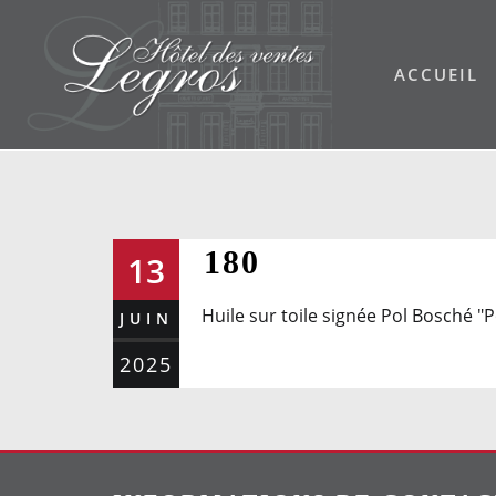
Skip
to
ACCUEIL
content
180
13
Huile sur toile signée Pol Bosché "
JUIN
2025