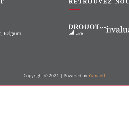
T
RETROUVEZ-NOU
Vers le site Drouot
Vers le site Invaluable
s, Belgium
Copyright © 2021 | Powered by
YumanIT