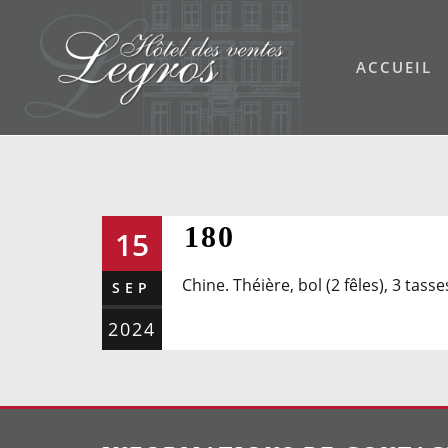
Skip
to
ACCUEIL
content
180
15
Chine. Théière, bol (2 fêles), 3 ta
SEP
2024