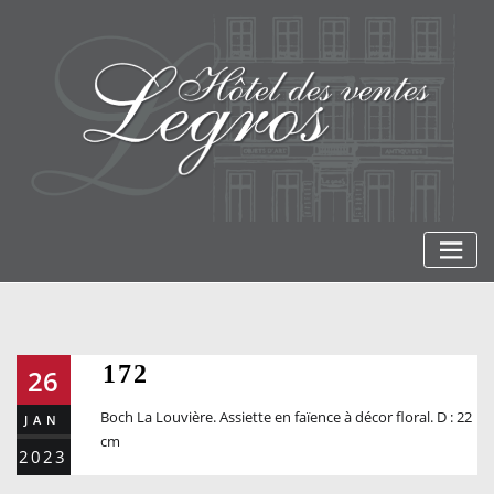
Skip
to
content
172
26
Boch La Louvière. Assiette en faïence à décor floral. D : 22
JAN
cm
2023