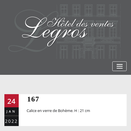
Skip
to
content
167
24
Calice en verre de Bohème. H : 21 cm
JAN
2022