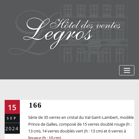
Skip
to
content
166
15
Série de 35 verres en cristal du Val-Saint-Lambert, modèle
SEP
Prince de Galles, composé de 15 verres doublé rouge (h :
2024
13 cm), 14 verres doublés vert (h : 13 cm) et 6 verres à
liqueur (h : 10 cm).