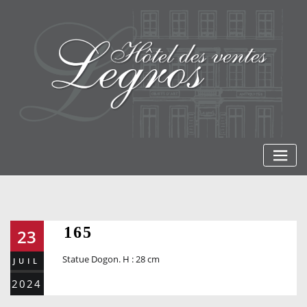
Skip
to
content
165
23
Statue Dogon. H : 28 cm
JUIL
2024