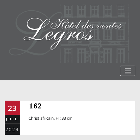
Skip
to
content
162
23
Christ africain. H : 33 cm
JUIL
2024