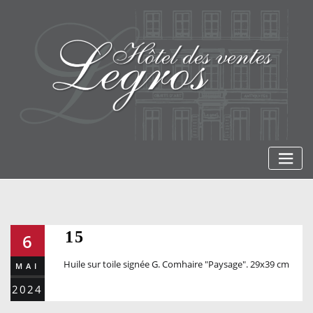
Skip
to
content
15
6
Huile sur toile signée G. Comhaire "Paysage". 29x39 cm
MAI
2024