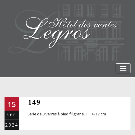
Skip
to
content
149
15
Série de 8 verres à pied filigrané. H : +- 17 cm
SEP
2024