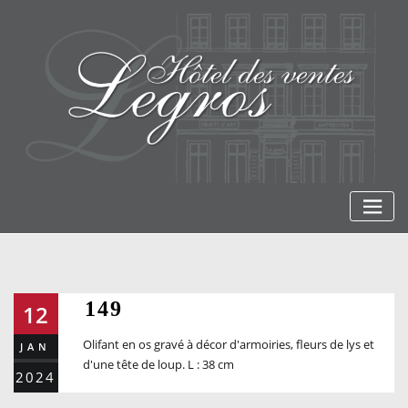
Skip
to
content
149
12
Olifant en os gravé à décor d'armoiries, fleurs de lys et
JAN
d'une tête de loup. L : 38 cm
2024