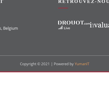
T
RETROUVEZ-NOU
Vers le site Drouot
Vers le site Invaluable
s, Belgium
Copyright © 2021 | Powered by
YumanIT