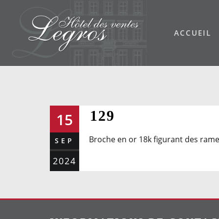
Skip
to
ACCUEIL
content
129
15
Broche en or 18k figurant des rames 
SEP
2024