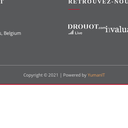
T
RETROUVEZ-NOU
Vers le site Drouot
Vers le site Invaluable
s, Belgium
Copyright © 2021 | Powered by
YumanIT