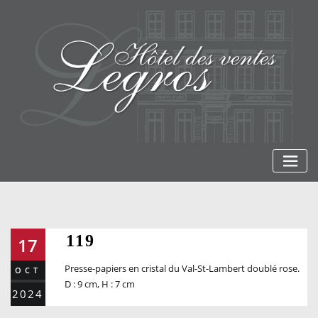
Skip
to
content
119
17
Presse-papiers en cristal du Val-St-Lambert doublé rose.
OCT
D : 9 cm, H : 7 cm
2024