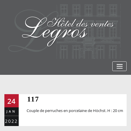
Skip
to
content
117
24
Couple de perruches en porcelaine de Höchst. H : 20 cm
JAN
2022