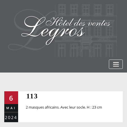
Skip
to
content
113
6
2 masques africains. Avec leur socle. H : 23 cm
MAI
2024