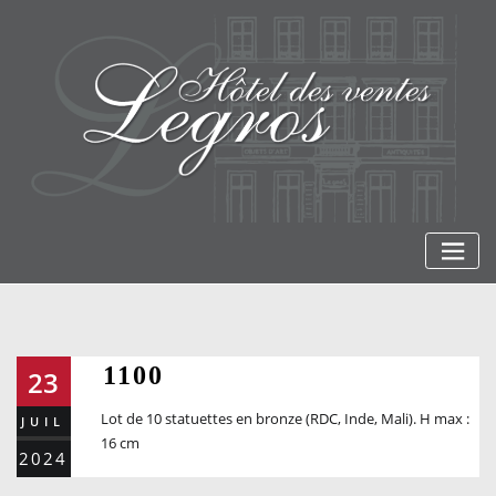
Skip
to
content
1100
23
Lot de 10 statuettes en bronze (RDC, Inde, Mali). H max :
JUIL
16 cm
2024