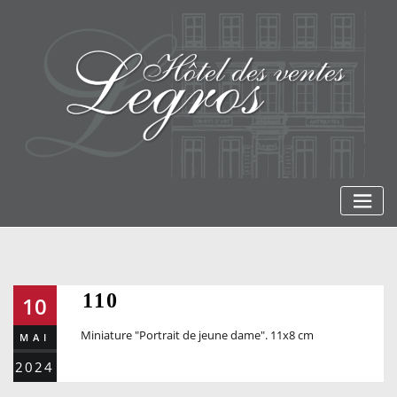
Skip
to
content
110
10
Miniature "Portrait de jeune dame". 11x8 cm
MAI
2024