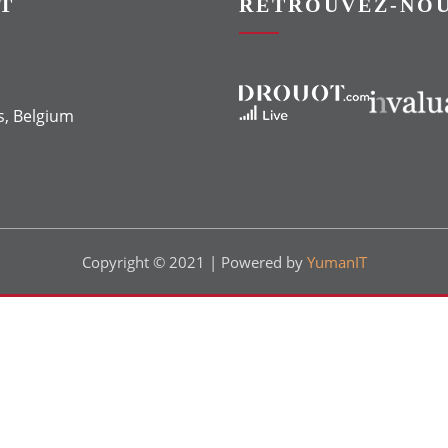
T
RETROUVEZ-NOU
Vers le site Drouot
Vers le site Invaluable
s, Belgium
Copyright © 2021 | Powered by
YumanIT