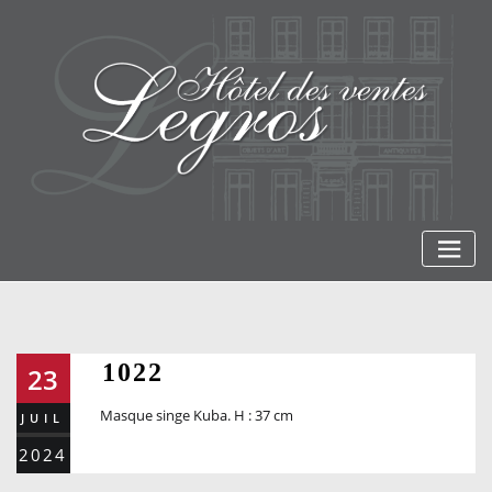
Skip
to
content
1022
23
Masque singe Kuba. H : 37 cm
JUIL
2024